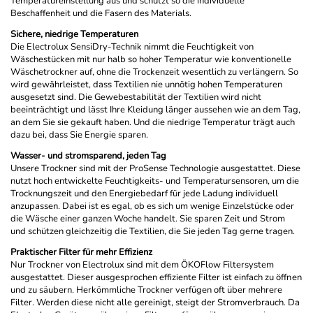
Temperatureinstellung aus und schützt so die individuelle
Beschaffenheit und die Fasern des Materials.
Sichere, niedrige Temperaturen
Die Electrolux SensiDry-Technik nimmt die Feuchtigkeit von
Wäschestücken mit nur halb so hoher Temperatur wie konventionelle
Wäschetrockner auf, ohne die Trockenzeit wesentlich zu verlängern. So
wird gewährleistet, dass Textilien nie unnötig hohen Temperaturen
ausgesetzt sind. Die Gewebestabilität der Textilien wird nicht
beeinträchtigt und lässt Ihre Kleidung länger aussehen wie an dem Tag,
an dem Sie sie gekauft haben. Und die niedrige Temperatur trägt auch
dazu bei, dass Sie Energie sparen.
Wasser- und stromsparend, jeden Tag
Unsere Trockner sind mit der ProSense Technologie ausgestattet. Diese
nutzt hoch entwickelte Feuchtigkeits- und Temperatursensoren, um die
Trocknungszeit und den Energiebedarf für jede Ladung individuell
anzupassen. Dabei ist es egal, ob es sich um wenige Einzelstücke oder
die Wäsche einer ganzen Woche handelt. Sie sparen Zeit und Strom
und schützen gleichzeitig die Textilien, die Sie jeden Tag gerne tragen.
Praktischer Filter für mehr Effizienz
Nur Trockner von Electrolux sind mit dem ÖKOFlow Filtersystem
ausgestattet. Dieser ausgesprochen effiziente Filter ist einfach zu öffnen
und zu säubern. Herkömmliche Trockner verfügen oft über mehrere
Filter. Werden diese nicht alle gereinigt, steigt der Stromverbrauch. Da